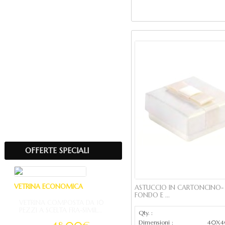
con luce
Aggiungi al ca
rivestiti
orologi e pietre
VASSOI e MARMOTTE
ESPOSITORI e VETRINE
SHOPPERS e ACCESSORI
ROTOLI
SACCHETTI
Fiere & Eventi 2024
OFFERTE SPECIALI
VETRINA ECONOMICA
ASTUCCIO IN CARTONCINO-
FONDO E ...
VETRINA COMPOSTA DA 10
PEZZI A SCELTA FRA-SIMIL...
Qty. :
Dimensioni :
40X4