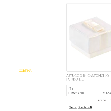
LUNAR GRIGIA
LUNAR NERA
LUNAR SABBIA
MARTY MARRO'
MIRIANA AZZURRA
MIRIANA VERDE
NOEMI T.
RICCIONE C.
NOEMI N.
CORTINA
ASTUCCIO IN CARTONCINO-
IBIZA
FONDO E ...
MONT ORO
Qty. :
MONT ARG
Dimensioni :
50x5
RICCIONE A.
Prezzo: :
economici
Dettagli e Sconti