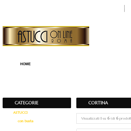
Ricerca avanzata
Condizioni di vendita
Crea account
Accedi
HOME
NOVITA'
OFFERT
Home
»
Astucci On Line
»
ASTUCCI
»
con busta
»
CORTINA
CATEGORIE
CORTINA
ASTUCCI
Visualizzati
1
su
6
(di
6
prodott
con busta
LUNAR BIANCA