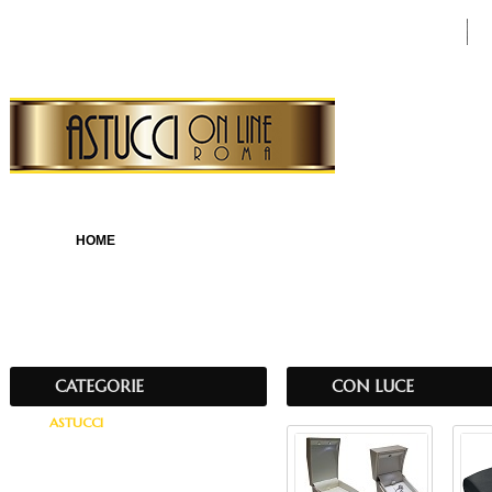
Ricerca avanzata
Condizioni di vendita
Crea account
Accedi
HOME
NOVITA'
OFFERT
Home
»
Astucci On Line
»
ASTUCCI
»
con luce
CATEGORIE
CON LUCE
ASTUCCI
con busta
economici