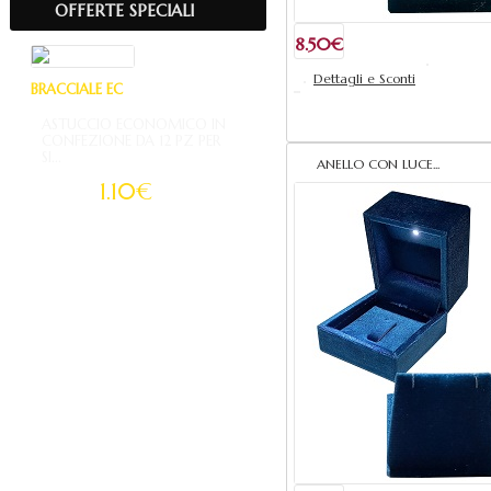
OFFERTE SPECIALI
8.50€
Dettagli e Sconti
BRACCIALE EC
Aggiungi al ca
ASTUCCIO ECONOMICO IN
CONFEZIONE DA 12 PZ PER
SI...
ANELLO CON LUCE...
1.10€
1.60€
Aggiungi al carrello