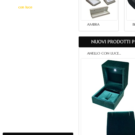
con luce
AMBRA
AMBRA
B
BLACK
CAPRI LED
NUOVI PRODOTTI P
FIAMMIFERO
TESSUTO
ANELLO CON LUCE...
rivestiti
orologi e pietre
VASSOI e MARMOTTE
ESPOSITORI e VETRINE
SHOPPERS e ACCESSORI
ROTOLI
SACCHETTI
Fiere & Eventi 2024