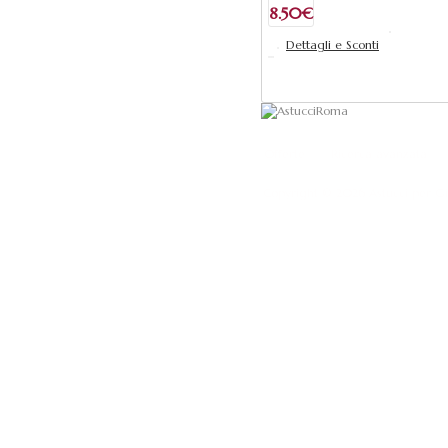
8.50€
Dettagli e Sconti
Aggiungi al ca
Offerte
Ricerca avanzata
Copyright © 2026
Astucci per Gi